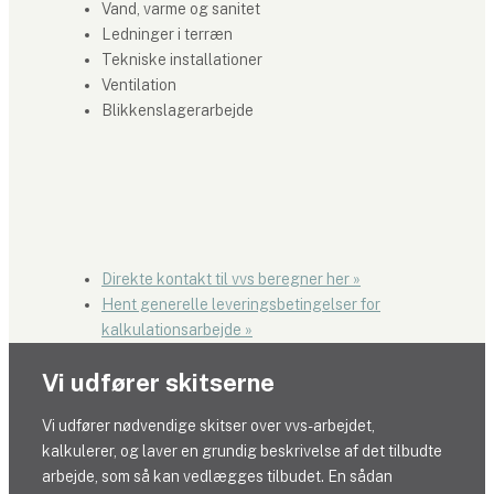
​Vand, varme og sanitet
Ledninger i terræn
Tekniske installationer
Ventilation
Blikkenslagerarbejde
Direkte kontakt til vvs beregner her »​
Hent generelle leveringsbetingelser for
kalkulationsarbejde »​
Vi udfører skitserne
Vi udfører nødvendige skitser over vvs-arbejdet,
kalkulerer, og laver en grundig beskrivelse af det tilbudte
arbejde, som så kan vedlægges tilbudet. ​En sådan