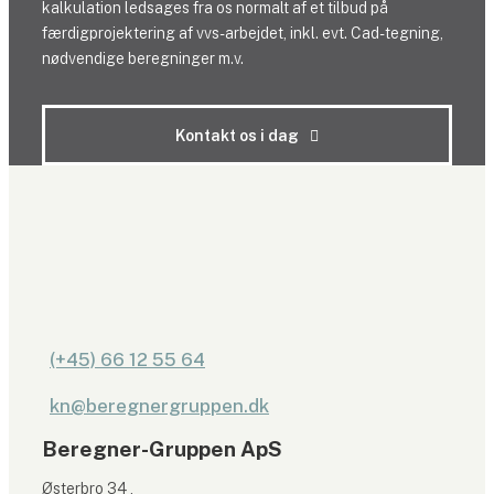
kalkulation ledsages fra os normalt af et tilbud på
færdigprojektering af vvs-arbejdet, inkl. evt. Cad-tegning,
nødvendige beregninger m.v.
Kontakt os i dag
(+45) 66 12 55 64
kn@beregnergruppen.dk
​Beregner-Gruppen ApS
Østerbro 34 ,