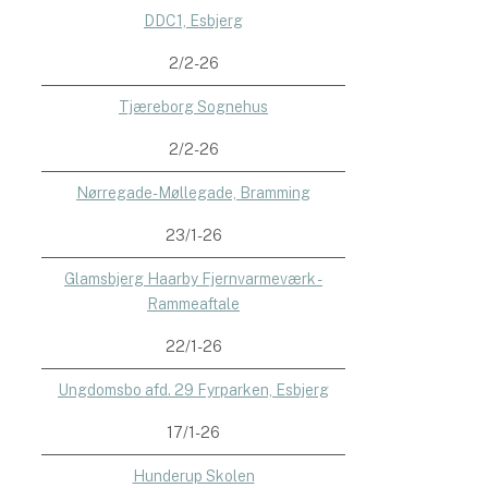
DDC1, Esbjerg
2/2-26
Tjæreborg Sognehus
2/2-26
Nørregade-Møllegade, Bramming
23/1-26
Glamsbjerg Haarby Fjernvarmeværk -
Rammeaftale
22/1-26
Ungdomsbo afd. 29 Fyrparken, Esbjerg
17/1-26
Hunderup Skolen