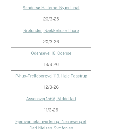
Søndersø Hallerne - Ny multihal
20/3-26
Brolunden, Rækkehuse Thurø
20/3-26
Odensevej 18, Odense
13/3-26
P-hus - Trelleborgvej 119, Høje Taastrup
12/3-26
Assensvej 156A, Middelfart
11/3-26
Fjernvarmekonvertering - Nørrevænget,
Carl Nielsen, Symfonien