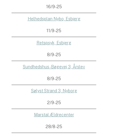
16/9-25
Helhedsplan Nybo, Esbjerg
11/9-25
Retspsyk, Esbjerg
8/9-25
Sundhedshus - Bøgevej 3, Årslev
8/9-25
Sølyst Strand 3, Nyborg
2/9-25
Marstal Ældrecenter
28/8-25