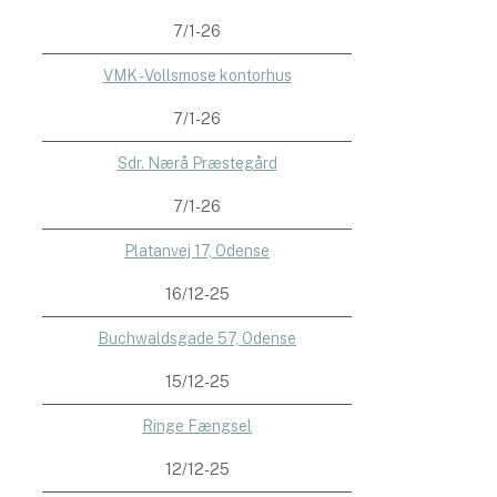
7/1-26
VMK - Vollsmose kontorhus
7/1-26
Sdr. Nærå Præstegård
7/1-26
Platanvej 17, Odense
16/12-25
Buchwaldsgade 57, Odense
15/12-25
Ringe Fængsel
12/12-25