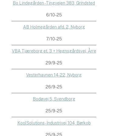
Bo Lindegården - Tingvejen 383, Grindsted
6/10-25
AB Holmegården afd. 2, Nyborg
7/10-25
VBA Tjæreborg et. 3 + Hegnsgårdsvej, Årre
29/9-25
Vesterhavnen 14-22, Nyborg
26/9-25
Bodøvej 5, Svendborg
25/9-25
KoolSolutions - Industrivej 104, Børkob
25/9-25