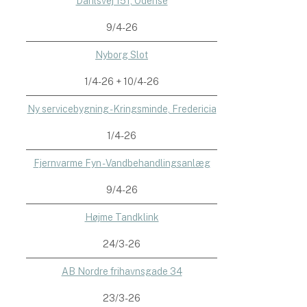
Dahlsvej 151, Odense
9/4-26
Nyborg Slot
1/4-26 + 10/4-26
Ny servicebygning - Kringsminde, Fredericia
1/4-26
Fjernvarme Fyn - Vandbehandlingsanlæg
9/4-26
Højme Tandklink
24/3-26
AB Nordre frihavnsgade 34
23/3-26