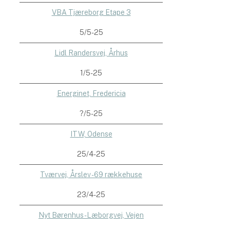
VBA Tjæreborg Etape 3
5/5-25
Lidl Randersvej, Århus
1/5-25
Energinet, Fredericia
?/5-25
ITW, Odense
25/4-25
Tværvej, Årslev - 69 rækkehuse
23/4-25
Nyt Børenhus - Læborgvej, Vejen