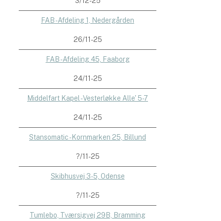
3/12-25
FAB - Afdeling 1, Nedergården
26/11-25
FAB - Afdeling 45, Faaborg
24/11-25
Middelfart Kapel - Vesterløkke Alle' 5-7
24/11-25
Stansomatic - Kornmarken 25, Billund
?/11-25
Skibhusvej 3-5, Odense
?/11-25
Tumlebo, Tværsigvej 29B, Bramming