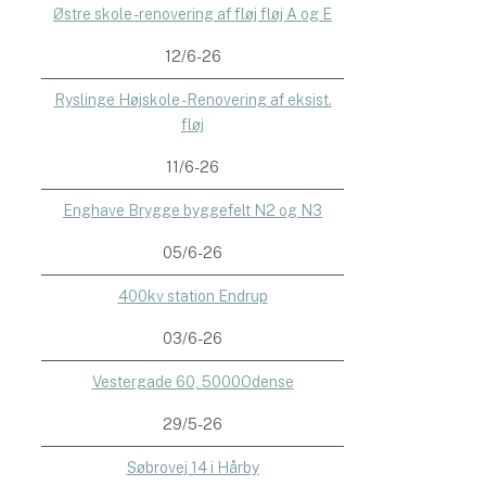
Østre skole - renovering af fløj fløj A og E
12/6-26
Ryslinge Højskole - Renovering af eksist.
fløj
11/6-26
Enghave Brygge byggefelt N2 og N3
05/6-26
400kv station Endrup
03/6-26
Vestergade 60, 5000Odense
29/5-26
Søbrovej 14 i Hårby