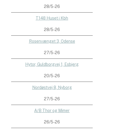
28/5-26
T148 Huset i Kbh
28/5-26
Rosenvænget 3, Odense
27/5-26
Hytor, Guldborgvej 1, Esbjerg
20/5-26
Nordøstvej 8, Nyborg
27/5-26
A/B Thor og Mimer
26/5-26