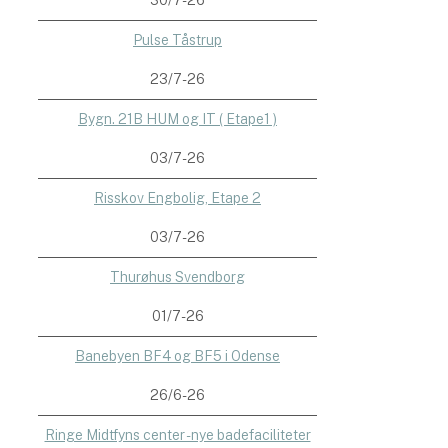
30/7-26
Pulse Tåstrup
23/7-26
Bygn. 21B HUM og IT ( Etape1 )
03/7-26
Risskov Engbolig, Etape 2
03/7-26
Thurøhus Svendborg
01/7-26
Banebyen BF4 og BF5 i Odense
26/6-26
Ringe Midtfyns center - nye badefaciliteter